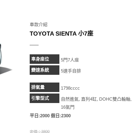
車款介紹
TOYOTA SIENTA 小7座
車身座位
5門7人座
變速系統
5速手自排
排氣量
1798cccc
引擎型式
自然進氣, 直列4缸, DOHC雙凸輪軸,
16氣門
平日:2000 假日:2300
定價：3800